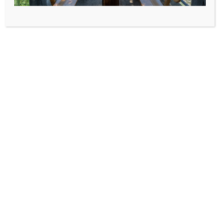
Jedna spavaća soba. Velika terasa s
pogledom na more. Odvojen ulaz.
Kapacitet: 2 osobe
Kuhinja: plinski hladnjak/zamrzivač,
štednjak s dvije grijaće ploče,
kuhinjske potrepštine
Kupaonica: tuš, wc, umivaonik
Parking
Roštilj s prostorom za druženje
Primary